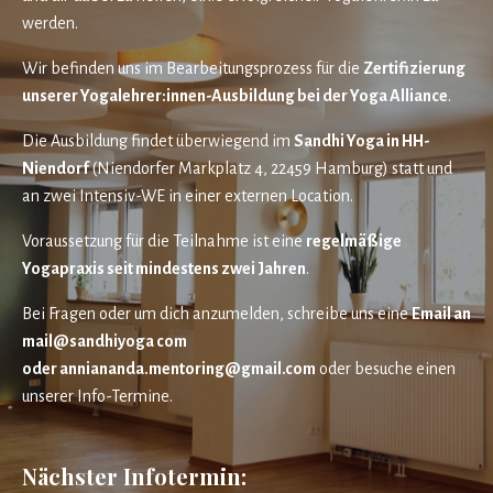
werden.
Wir befinden uns im Bearbeitungsprozess für die
Zertifizierung
unserer Yogalehrer:innen-Ausbildung bei der Yoga Alliance
.
Die Ausbildung findet überwiegend im
Sandhi Yoga in HH-
Niendorf
(Niendorfer Markplatz 4, 22459 Hamburg) statt und
an zwei Intensiv-WE in einer externen Location.
Voraussetzung für die Teilnahme ist eine
regelmäßige
Yogapraxis seit mindestens zwei Jahren
.
Bei Fragen oder um dich anzumelden, schreibe uns eine
Email an
mail@sandhiyoga com
oder
a
nniananda.mentoring@gmail.com
oder besuche einen
unserer Info-Termine.
Nächster Infotermin: